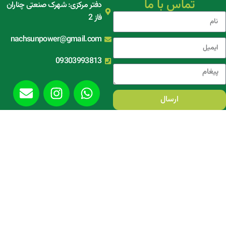
تماس با ما
دفتر مرکزی: شهرک صنعتی چناران
فاز 2
nachsunpower@gmail.com
09303993813
ارسال