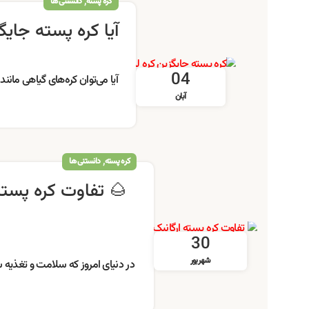
,
کره پسته
دانستنی ها
آیا کره پسته جای
04
آیا می‌توان کره‌های گیاهی مانند
آبان
,
کره پسته
دانستنی ها
🌰 تفاوت کره پسته
30
شهریور
در دنیای امروز که سلامت و تغذیه س