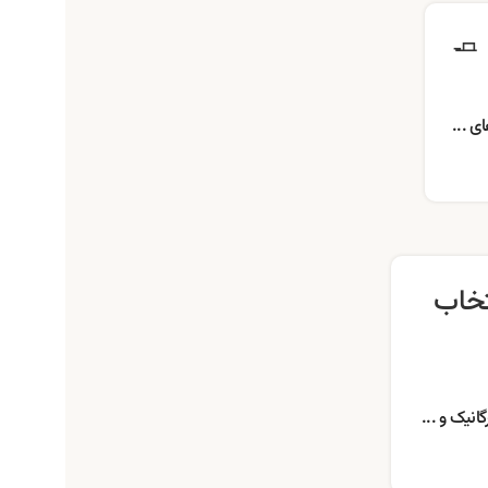
 🧈
ی ...
تخاب
انیک و ...