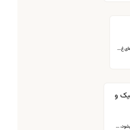
ای غ...
یک و
ود، ...