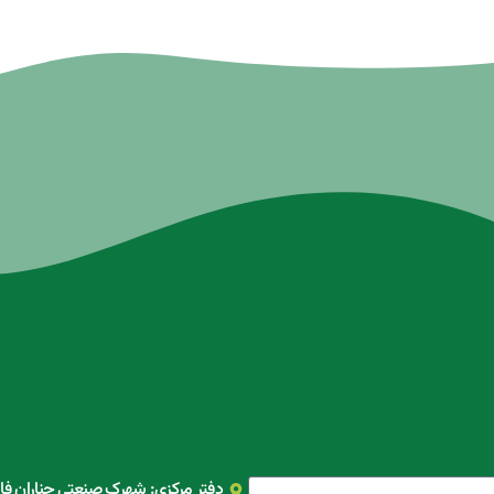
دفتر مرکزی: شهرک صنعتی چناران فاز 