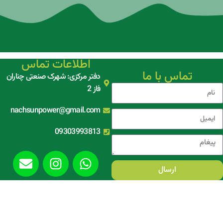
اطلاعات تماس
تماس با ما
دفتر مرکزی: شهرک صنعتی چناران
فاز 2
nachsunpower@gmail.com
09303993813
ارسال