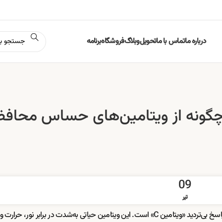
درباره ما
تماس با ما
تحویل
وبلاگ
فروشگاه
برنامه
| چگونه از ویتامین‌های حساس محاف
09
تیر
، باید بدانید که پاسخ بی‌تردید «ویتامین C» است. این ویتامین حیاتی به‌شدت در برابر نور، 