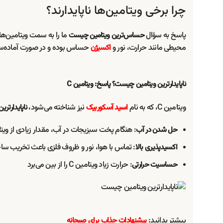
چرا برخی ویتامین‌ها ناپایدارند؟
پاسخ به سؤال
حساس‌ترین ویتامین چیست
محیطی مانند حرارت، نور و
حساس بوده و در صورت آماده‌سا
اکسیژن
ناپایدارترین ویتامین چیست؟ پاسخ: ویتامین C
ویتامین C، که به نام
نیز شناخته می‌شود،
اسید آسکوربیک
ناپایدارتری
: هنگام پخت سبزیجات در آب، مقدار زیادی از ویتامین C از بین 
حل شدن در آب
: تماس با هوا، نور و ظروف فلزی باعث تخریب ساخ
اکسیدپذیری بالا
: حرارت زیاد ویتامین C را از بین می‌برد
حساسیت حرارتی
بیشتر بدانید:
پیشنهادات جذاب برای صبحانه