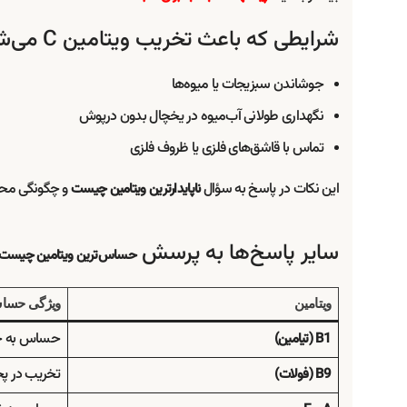
شرایطی که باعث تخریب ویتامین C می‌شوند:
جوشاندن سبزیجات یا میوه‌ها
نگهداری طولانی آب‌میوه در یخچال بدون درپوش
تماس با قاشق‌های فلزی یا ظروف فلزی
این نکات در پاسخ به سؤال
و چگونگی محا
ناپایدارترین ویتامین چیست
سایر پاسخ‌ها به پرسش
حساس‌ترین ویتامین چیست
ویتامین
ویژگی حسا
حساس به حر
B1 (تیامین)
تخریب در پ
B9 (فولات)