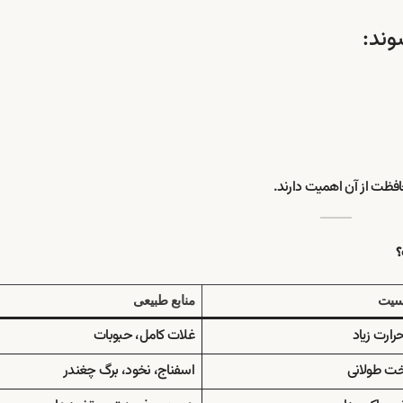
فظت از آن اهمیت دارند.
؟
سیت
منابع طبیعی
ارت زیاد
غلات کامل، حبوبات
خت طولانی
اسفناج، نخود، برگ چغندر