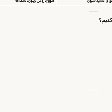
ر و اکسیداسیون
هویج، روغن زیتون، تخمه‌ها
نیم؟