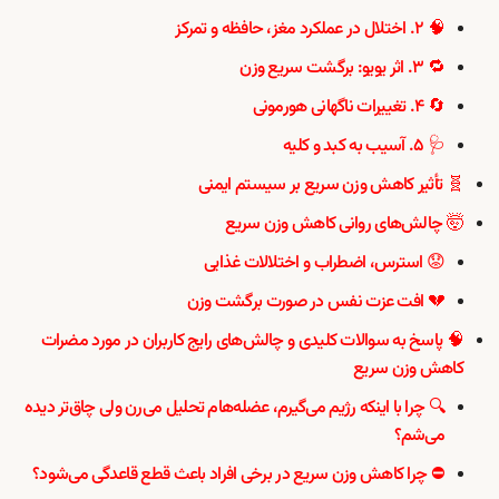
🧠 ۲. اختلال در عملکرد مغز، حافظه و تمرکز
🔁 ۳. اثر یویو: برگشت سریع وزن
🔄 ۴. تغییرات ناگهانی هورمونی
🩺 ۵. آسیب به کبد و کلیه
🧬 تأثیر کاهش وزن سریع بر سیستم ایمنی
🤯 چالش‌های روانی کاهش وزن سریع
😟 استرس، اضطراب و اختلالات غذایی
💔 افت عزت نفس در صورت برگشت وزن
🧠 پاسخ به سوالات کلیدی و چالش‌های رایج کاربران در مورد مضرات
کاهش وزن سریع
🔍 چرا با اینکه رژیم می‌گیرم، عضله‌هام تحلیل می‌رن ولی چاق‌تر دیده
می‌شم؟
⛔ چرا کاهش وزن سریع در برخی افراد باعث قطع قاعدگی می‌شود؟