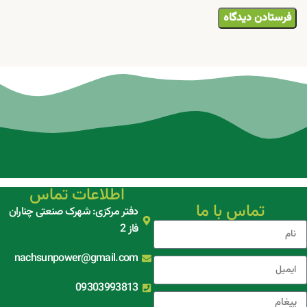
اطلاعات تماس
تماس با ما
دفتر مرکزی: شهرک صنعتی چناران
فاز 2
nachsunpower@gmail.com
09303993813