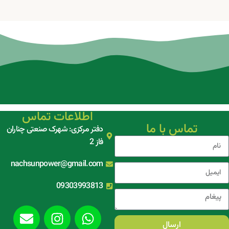
اطلاعات تماس
تماس با ما
دفتر مرکزی: شهرک صنعتی چناران
فاز 2
nachsunpower@gmail.com
09303993813
ارسال