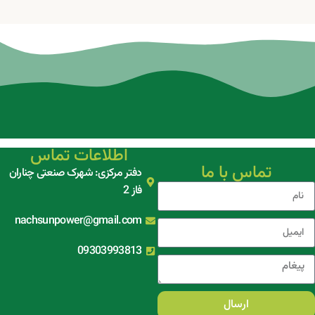
اطلاعات تماس
تماس با ما
دفتر مرکزی: شهرک صنعتی چناران
فاز 2
nachsunpower@gmail.com
09303993813
ارسال