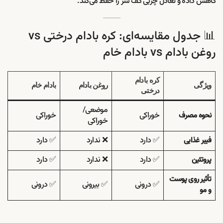
کاهش داده و تعادل چربی کف سر را حفظ می‌کند.
📊 جدول مقایسه‌ای: کره بادام درختی vs
روغن بادام vs بادام خام
کره بادام
ویژگی
روغن بادام
بادام خام
درختی
موضعی/
خوراکی
خوراکی
نحوه مصرف
خوراکی
✅ دارد
❌ ندارد
✅ دارد
فیبر غذایی
✅ دارد
❌ ندارد
✅ دارد
پروتئین
تأثیر روی پوست
✅ درونی
✅ بیرونی
✅ درونی
و مو