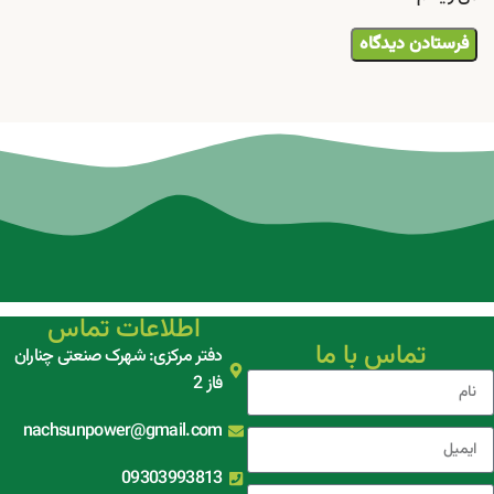
اطلاعات تماس
تماس با ما
دفتر مرکزی: شهرک صنعتی چناران
فاز 2
nachsunpower@gmail.com
09303993813