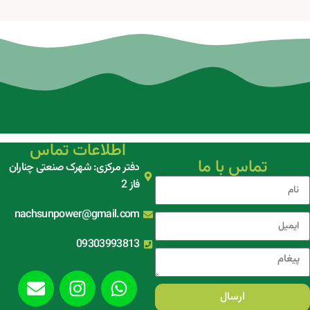
اطلاعات تماس
تماس با ما
دفتر مرکزی: شهرک صنعتی چناران
فاز 2
nachsunpower@gmail.com
09303993813
ارسال