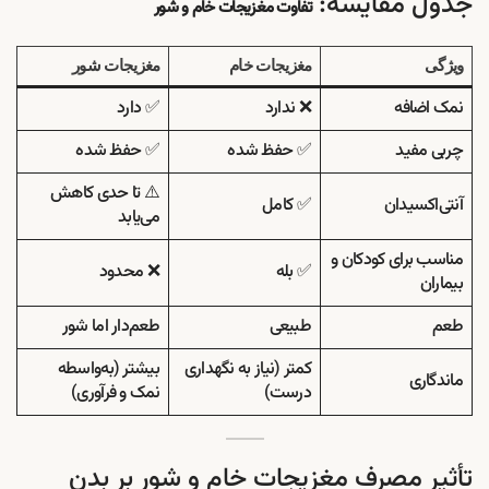
جدول مقایسه:
تفاوت مغزیجات خام و شور
ویژگی
مغزیجات خام
مغزیجات شور
نمک اضافه
❌ ندارد
✅ دارد
چربی مفید
✅ حفظ شده
✅ حفظ شده
⚠️ تا حدی کاهش
آنتی‌اکسیدان
✅ کامل
می‌یابد
مناسب برای کودکان و
✅ بله
❌ محدود
بیماران
طعم
طبیعی
طعم‌دار اما شور
کمتر (نیاز به نگهداری
بیشتر (به‌واسطه
ماندگاری
درست)
نمک و فرآوری)
تأثیر مصرف مغزیجات خام و شور بر بدن