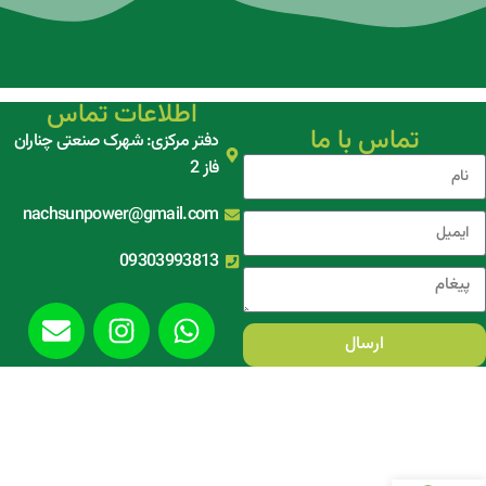
اطلاعات تماس
تماس با ما
دفتر مرکزی: شهرک صنعتی چناران
فاز 2
nachsunpower@gmail.com
09303993813
ارسال