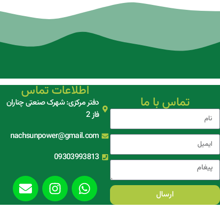
اطلاعات تماس
تماس با ما
دفتر مرکزی: شهرک صنعتی چناران
فاز 2
nachsunpower@gmail.com
09303993813
ارسال