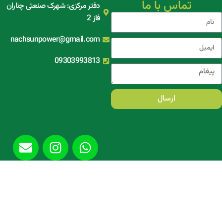
تماس با ما
دفتر مرکزی: شهرک صنعتی چناران
فاز 2
nachsunpower@gmail.com
09303993813
ارسال