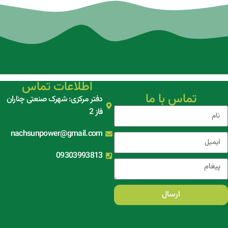
اطلاعات تماس
تماس با ما
دفتر مرکزی: شهرک صنعتی چناران
فاز 2
nachsunpower@gmail.com
09303993813
ارسال