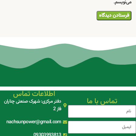
می‌نویسم.
اطلاعات تماس
تماس با ما
دفتر مرکزی: شهرک صنعتی چناران
فاز 2
nachsunpower@gmail.com
09303993813