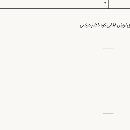
۰
 ارزش غذایی کره بادام درختی