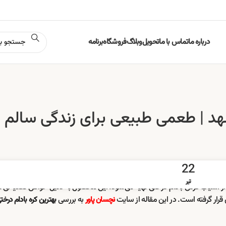
درباره ما
تماس با ما
تحویل
وبلاگ
فروشگاه
برنامه
هد | طعمی طبیعی برای زندگی سالم 
22
تیر
ز آسیاب کردن بادام درختی تهیه می‌شود. این محصول به دلیل خواص تغذیه‌ای فر
ص قرار گرفته است. در این مقاله از سایت
به بررسی
نچسان پاور
بهترین کره بادام درخ