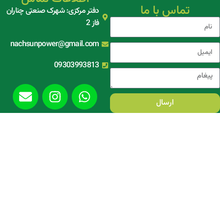
تماس با ما
دفتر مرکزی: شهرک صنعتی چناران
فاز 2
nachsunpower@gmail.com
09303993813
ارسال