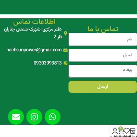
اطلاعات تماس
تماس با ما
دفتر مرکزی: شهرک صنعتی چناران
فاز 2
nachsunpower@gmail.com
09303993813
ارسال
0