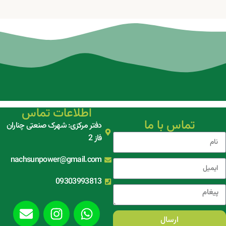
اطلاعات تماس
تماس با ما
دفتر مرکزی: شهرک صنعتی چناران
فاز 2
nachsunpower@gmail.com
09303993813
ارسال