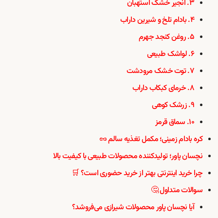
۳. انجیر خشک استهبان
۴. بادام تلخ و شیرین داراب
۵. روغن کنجد جهرم
۶. لواشک طبیعی
۷. توت خشک مرودشت
۸. خرمای کبکاب داراب
۹. زرشک کوهی
۱۰. سماق قرمز
کره بادام زمینی؛ مکمل تغذیه سالم 🥜
نچسان پاور؛ تولیدکننده محصولات طبیعی با کیفیت بالا
چرا خرید اینترنتی بهتر از خرید حضوری است؟ 🛒
سوالات متداول 🤔
آیا نچسان پاور محصولات شیرازی می‌فروشد؟