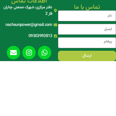
اطلاعات تماس
تماس با ما
دفتر مرکزی: شهرک صنعتی چناران
فاز 2
nachsunpower@gmail.com
09303993813
ارسال