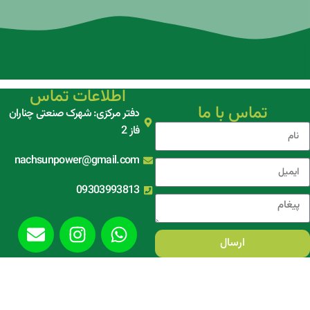
اطلاعات تماس
تماس با ما
دفتر مرکزی: شهرک صنعتی چناران
فاز 2
nachsunpower@gmail.com
09303993813
ارسال