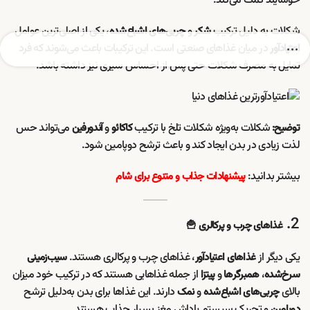
خوشایند کمک می‌کند.
شکلات به دلیل ترکیب
و
، یکی از اصلی‌ترین عوامل
شکر
چربی‌های اشباع‌شده
در میان غذاهای صنعتی است. این ترکیبات باعث می‌شوند که فرد
اعتیادآور
تمایل به مصرف شکلات حتی پس از احساس سیری نیز داشته باشد.
شکلات به‌ویژه شکلات تلخ با ترکیب
و
می‌تواند حس
توضیح:
کاکائو
آندورفین
لذت زیادی در بدن ایجاد کند و باعث ترشح دوپامین شود.
بیشتر بدانید:
پیشنهادات جذاب و متنوع برای شام
2.
غذاهای چرب و پرکالری 🍟
یکی دیگر از
، غذاهای چرب و پرکالری هستند.
غذاهای اعتیادآور
سیب‌زمینی
،
و
از جمله غذاهایی هستند که در ترکیب خود میزان
سرخ‌شده
همبرگرها
پیتزا
بالای
و
دارند. این غذاها برای بدن به‌دلیل ترشح
چربی‌های اشباع‌شده
نمک
و تحریک سیستم پاداش مغز بسیار جذاب هستند.
دوپامین