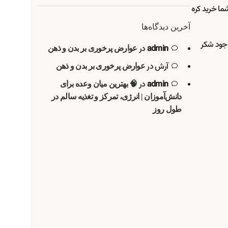
ما خرید کره
آخرین دیدگاه‌ها
وجود شکر
admin
در
عوارض پرخوری بر بدن و ذهن
آرش
در
عوارض پرخوری بر بدن و ذهن
admin
در
🧠 بهترین میان وعده برای
دانش‌آموزان | انرژی، تمرکز و تغذیه سالم در
طول روز