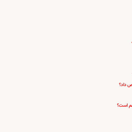
یص داد؟
هم است؟