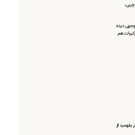
چربی،
توجهی دیده
رکیبات هم
تر بفهمید
از