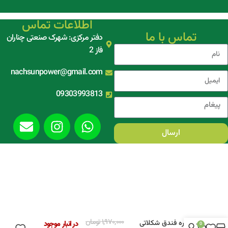
اطلاعات تماس
تماس با ما
دفتر مرکزی: شهرک صنعتی چناران
فاز 2
nachsunpower@gmail.com
09303993813
ارسال
۱,۹۷۰,۰۰۰
تومان
کره فندق شکلاتی
در انبار موجود
0