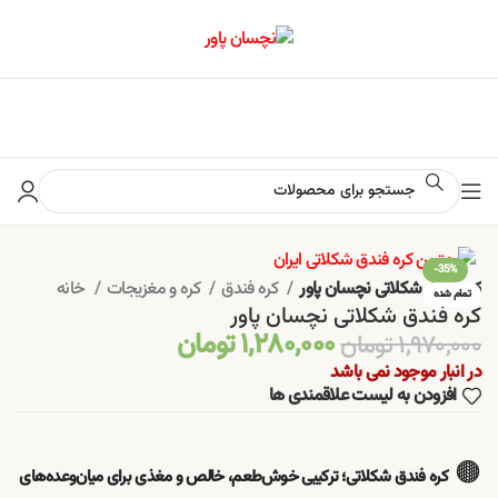
📢 برای اطلاع از آخرین تخفیف‌ها و جشنواره‌ها در کانال ایتا کلیک کنید
-35%
کره فندق شکلاتی نچسان پاور
کره فندق
کره و مغزیجات
خانه
تمام شده
کره فندق شکلاتی نچسان پاور
۱,۲۸۰,۰۰۰
تومان
۱,۹۷۰,۰۰۰
تومان
در انبار موجود نمی باشد
افزودن به لیست علاقمندی ها
🟤
کره فندق شکلاتی؛ ترکیبی خوش‌طعم، خالص و مغذی برای میان‌وعده‌های