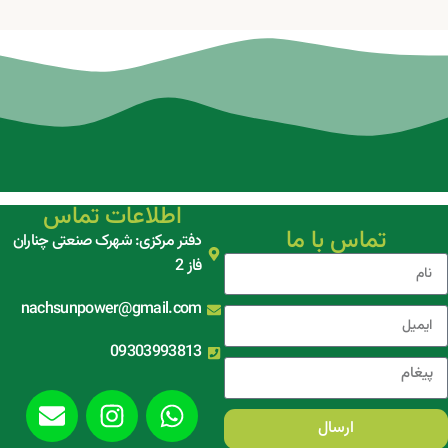
اطلاعات تماس
تماس با ما
دفتر مرکزی: شهرک صنعتی چناران
فاز 2
nachsunpower@gmail.com
09303993813
ارسال