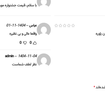
با سلام، قیمت جشنواره مون
1404-11-01
–
عباس
ن پاوره
واقعا عالی و بی نظیره
0
0
–
1404-11-04
admin
نظر لطف شماست
ده‌اند
*