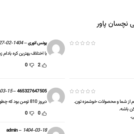
1404-02-27
–
یونس انوری
با اختلاف بهترین کره بادام زمی
0
2
03-15
–
465327647505
نم از شما و محصولات خوشمزه تون.
دیروز 810 تومن بود که چطور توی یه روز انقدر گرون شد!!
کن باشه.
0
0
.
–
1404-03-18
admin